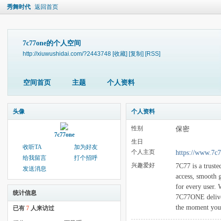
秀舞时代
返回首页
7c77one的个人空间
http://xiuwushidai.com/?2443748
[收藏]
[复制]
[RSS]
空间首页
主题
个人资料
头像
个人资料
性别
保密
7c77one
生日
收听TA
加为好友
个人主页
https://www.7c7
给我留言
打个招呼
兴趣爱好
7C77 is a truste
发送消息
access, smooth 
for every user. 
统计信息
7C77ONE deliver
the moment you 
已有
7
人来访过